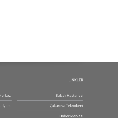
LİNKLER
 Merkezi
Balcalı Hastanesi
Radyosu
Çukurova Teknokent
Haber Merkezi