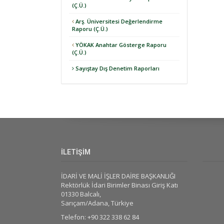
(Ç.Ü.)
Arş. Üniversitesi Değerlendirme
Raporu (Ç.Ü.)
YÖKAK Anahtar Gösterge Raporu
(Ç.Ü.)
Sayıştay Dış Denetim Raporları
İLETİŞİM
İDARİ VE MALİ İŞLER DAİRE BAŞKANLIĞI
Rektörlük İdari Birimler Binası Giriş Katı
01330 Balcalı,
Sarıçam/Adana, Türkiye
Telefon: +90 322 338 62 84