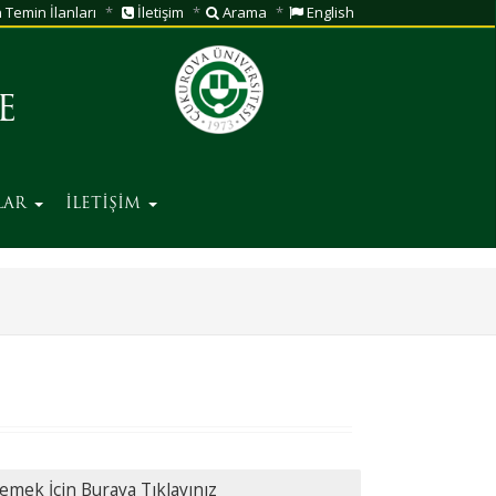
Temin İlanları
İletişim
Arama
English
E
LAR
İLETİŞİM
emek İçin Buraya Tıklayınız