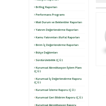
Brifing Raporları
----------
Performans Programı
Mali Durum ve Beklentiler Raporları
Yatırım Değerlendirme Raporları
Kamu Yatırımları (KaYa) Raporları
Birim İç Değerlendirme Raporları
Bütçe Dağılımları
Sürdürülebililik (Ç.Ü.)
Kurumsal Akreditasyon Eylem Planı
(Ç.Ü.)
Kurumsal İç Değerlendirme Raporu
(Ç.Ü.)
Kurumsal İzleme Raporu (Ç.Ü.)
Kurumsal Geri Bildirim Raporu (Ç.Ü.)
Kurumsal Akreditasyon Raporu