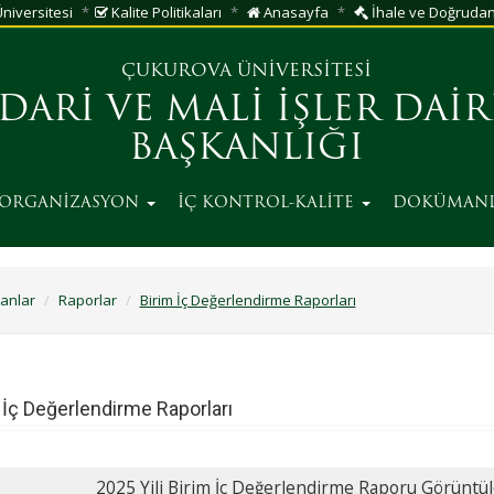
niversitesi
Kalite Politikaları
Anasayfa
İhale ve Doğrudan 
ÇUKUROVA ÜNİVERSİTESİ
İDARİ VE MALİ İŞLER DAİR
BAŞKANLIĞI
ORGANİZASYON
İÇ KONTROL-KALİTE
DOKÜMAN
anlar
Raporlar
Birim İç Değerlendirme Raporları
 İç Değerlendirme Raporları
2025 Yili Birim İç Değerlendirme Raporu Görüntül