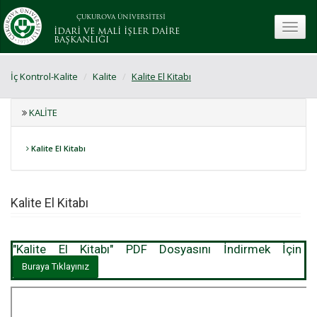
ÇUKUROVA ÜNİVERSİTESİ
toggle
İDARİ VE MALİ İŞLER DAİRE
BAŞKANLIĞI
İç Kontrol-Kalite
Kalite
Kalite El Kitabı
KALITE
Kalite El Kitabı
Kalite El Kitabı
"Kalite El Kitabı" PDF Dosyasını İndirmek İçin
Buraya Tıklayınız