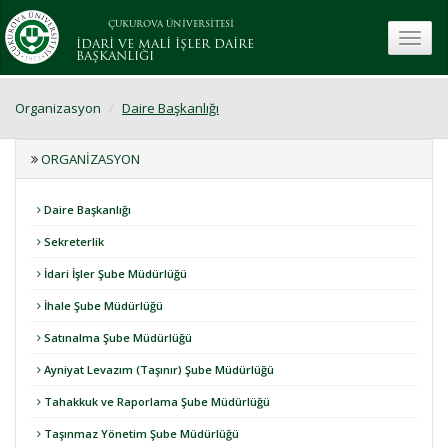
ÇUKUROVA ÜNİVERSİTESİ
toggle
İDARİ VE MALİ İŞLER DAİRE
BAŞKANLIĞI
Organizasyon
Daire Başkanlığı
ORGANIZASYON
Daire Başkanlığı
Sekreterlik
İdari İşler Şube Müdürlüğü
İhale Şube Müdürlüğü
Satınalma Şube Müdürlüğü
Ayniyat Levazım (Taşınır) Şube Müdürlüğü
Tahakkuk ve Raporlama Şube Müdürlüğü
Taşınmaz Yönetim Şube Müdürlüğü