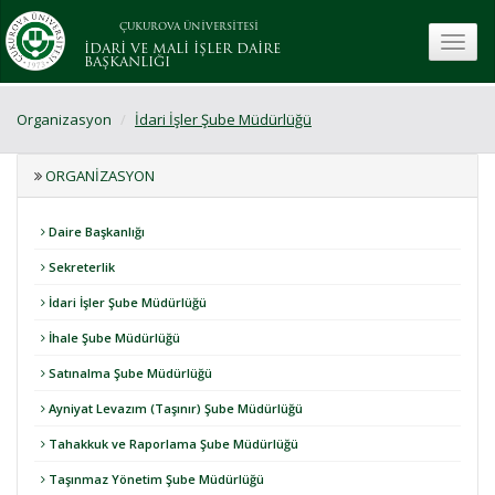
ÇUKUROVA ÜNİVERSİTESİ
toggle
İDARİ VE MALİ İŞLER DAİRE
BAŞKANLIĞI
Organizasyon
İdari İşler Şube Müdürlüğü
ORGANIZASYON
Daire Başkanlığı
Sekreterlik
İdari İşler Şube Müdürlüğü
İhale Şube Müdürlüğü
Satınalma Şube Müdürlüğü
Ayniyat Levazım (Taşınır) Şube Müdürlüğü
Tahakkuk ve Raporlama Şube Müdürlüğü
Taşınmaz Yönetim Şube Müdürlüğü