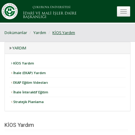
ÇUKUROVA ÜNİVERSİTESİ
toggle
İDARİ VE MALİ İŞLER DAİRE
BAŞKANLIĞI
Dokümanlar
Yardım
KİOS Yardım
YARDIM
KİOS Yardım
İhale (EKAP) Yardım
EKAP Eğitim Videoları
İhale İnteraktif Eğitim
Stratejik Planlama
KİOS Yardım