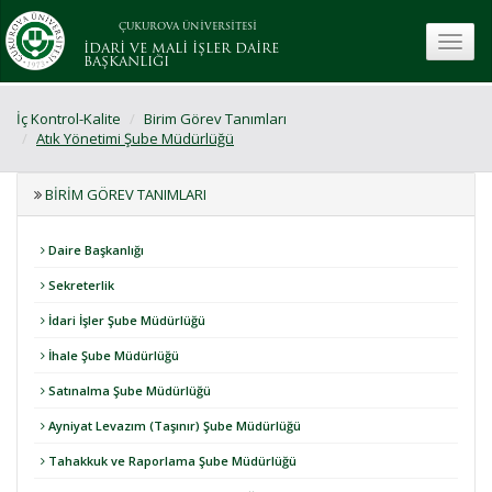
ÇUKUROVA ÜNİVERSİTESİ
toggle
İDARİ VE MALİ İŞLER DAİRE
BAŞKANLIĞI
İç Kontrol-Kalite
Birim Görev Tanımları
Atık Yönetimi Şube Müdürlüğü
BIRIM GÖREV TANIMLARI
Daire Başkanlığı
Sekreterlik
İdari İşler Şube Müdürlüğü
İhale Şube Müdürlüğü
Satınalma Şube Müdürlüğü
Ayniyat Levazım (Taşınır) Şube Müdürlüğü
Tahakkuk ve Raporlama Şube Müdürlüğü