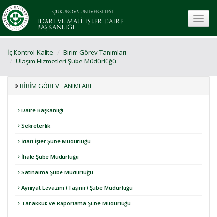
ÇUKUROVA ÜNİVERSİTESİ
toggle
İDARİ VE MALİ İŞLER DAİRE
BAŞKANLIĞI
İç Kontrol-Kalite
Birim Görev Tanımları
Ulaşım Hizmetleri Şube Müdürlüğü
BIRIM GÖREV TANIMLARI
Daire Başkanlığı
Sekreterlik
İdari İşler Şube Müdürlüğü
İhale Şube Müdürlüğü
Satınalma Şube Müdürlüğü
Ayniyat Levazım (Taşınır) Şube Müdürlüğü
Tahakkuk ve Raporlama Şube Müdürlüğü