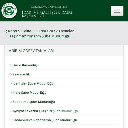
ÇUKUROVA ÜNİVERSİTESİ
toggle
İDARİ VE MALİ İŞLER DAİRE
BAŞKANLIĞI
İç Kontrol-Kalite
Birim Görev Tanımları
Taşınmaz Yönetim Şube Müdürlüğü
BIRIM GÖREV TANIMLARI
Daire Başkanlığı
Sekreterlik
İdari İşler Şube Müdürlüğü
İhale Şube Müdürlüğü
Satınalma Şube Müdürlüğü
Ayniyat Levazım (Taşınır) Şube Müdürlüğü
Tahakkuk ve Raporlama Şube Müdürlüğü