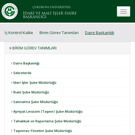
ÇUKUROVA ÜNİVERSİTESİ
toggle
İDARİ VE MALİ İŞLER DAİRE
BAŞKANLIĞI
İç Kontrol-Kalite
Birim Görev Tanımları
Daire Başkanlığı
BIRIM GÖREV TANIMLARI
Daire Başkanlığı
Sekreterlik
İdari İşler Şube Müdürlüğü
İhale Şube Müdürlüğü
Satınalma Şube Müdürlüğü
Ayniyat Levazım (Taşınır) Şube Müdürlüğü
Tahakkuk ve Raporlama Şube Müdürlüğü
Taşınmaz Yönetim Şube Müdürlüğü