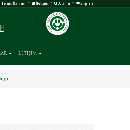
Temin İlanları
İletişim
Arama
English
E
LAR
İLETİŞİM
rlüğü