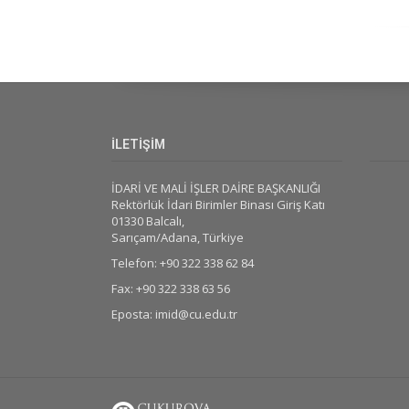
İLETİŞİM
İDARİ VE MALİ İŞLER DAİRE BAŞKANLIĞI
Rektörlük İdari Birimler Binası Giriş Katı
01330 Balcalı,
Sarıçam/Adana, Türkiye
Telefon: +90 322 338 62 84
Fax: +90 322 338 63 56
Eposta: imid@cu.edu.tr