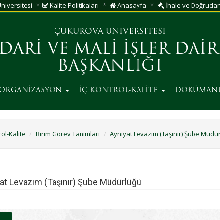
niversitesi
Kalite Politikaları
Anasayfa
İhale ve Doğrudan 
ütmek İçin
Tıklayınız.
Buraya
ÇUKUROVA ÜNİVERSİTESİ
İDARİ VE MALİ İŞLER DAİR
BAŞKANLIĞI
ORGANİZASYON
İÇ KONTROL-KALİTE
DOKÜMAN
rol-Kalite
Birim Görev Tanımları
Ayniyat Levazım (Taşınır) Şube Müdü
at Levazım (Taşınır) Şube Müdürlüğü