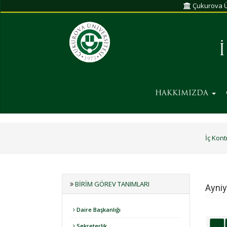
Çukurova Ü
Büy
HAKKIMIZDA
İç Kont
BIRIM GÖREV TANIMLARI
Ayniy
Daire Başkanlığı
Sekreterlik