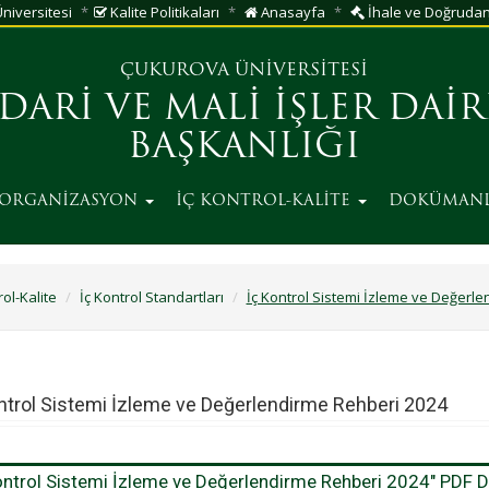
niversitesi
Kalite Politikaları
Anasayfa
İhale ve Doğrudan 
ÇUKUROVA ÜNİVERSİTESİ
İDARİ VE MALİ İŞLER DAİR
BAŞKANLIĞI
ORGANİZASYON
İÇ KONTROL-KALİTE
DOKÜMAN
rol-Kalite
İç Kontrol Standartları
İç Kontrol Sistemi İzleme ve Değerl
ntrol Sistemi İzleme ve Değerlendirme Rehberi 2024
ontrol Sistemi İzleme ve Değerlendirme Rehberi 2024" PDF D