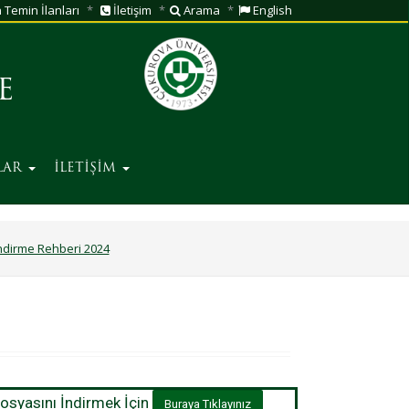
Temin İlanları
İletişim
Arama
English
E
LAR
İLETİŞİM
endirme Rehberi 2024
osyasını İndirmek İçin
Buraya Tıklayınız