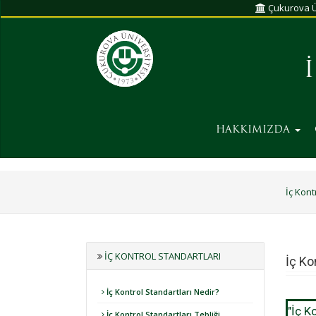
Çukurova Ü
HAKKIMIZDA
İç Kont
İÇ KONTROL STANDARTLARI
İç Ko
İç Kontrol Standartları Nedir?
"İç K
İç Kontrol Standartları Tebliği