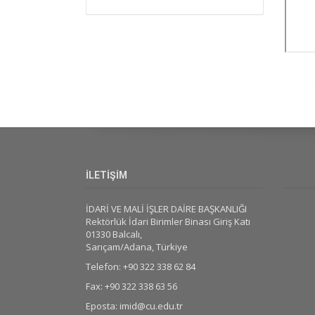
İLETİŞİM
İDARİ VE MALİ İŞLER DAİRE BAŞKANLIĞI
Rektörlük İdari Birimler Binası Giriş Katı
01330 Balcalı,
Sarıçam/Adana, Türkiye
Telefon: +90 322 338 62 84
Fax: +90 322 338 63 56
Eposta: imid@cu.edu.tr