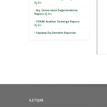
(Ç.Ü.)
Arş. Üniversitesi Değerlendirme
Raporu (Ç.Ü.)
YÖKAK Anahtar Gösterge Raporu
(Ç.Ü.)
Sayıştay Dış Denetim Raporları
İLETİŞİM