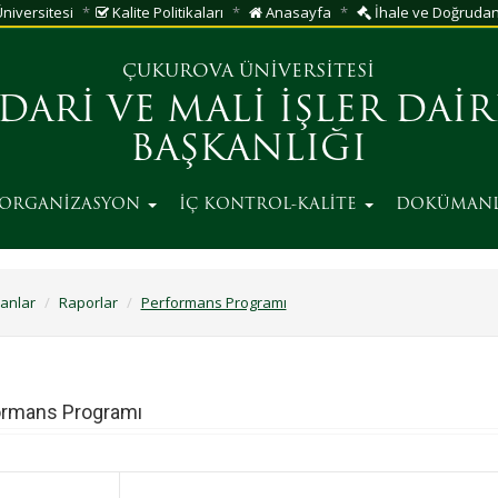
niversitesi
Kalite Politikaları
Anasayfa
İhale ve Doğrudan 
ÇUKUROVA ÜNİVERSİTESİ
İDARİ VE MALİ İŞLER DAİR
BAŞKANLIĞI
ORGANİZASYON
İÇ KONTROL-KALİTE
DOKÜMAN
anlar
Raporlar
Performans Programı
ormans Programı