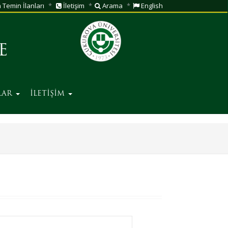
Temin İlanları
İletişim
Arama
English
E
LAR
İLETİŞİM