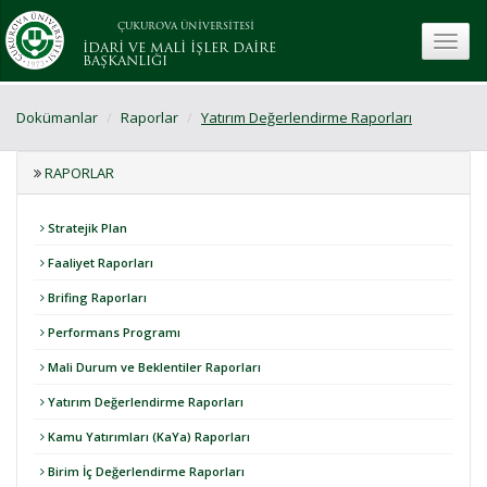
ÇUKUROVA ÜNİVERSİTESİ
toggle
İDARİ VE MALİ İŞLER DAİRE
BAŞKANLIĞI
Dokümanlar
Raporlar
Yatırım Değerlendirme Raporları
RAPORLAR
Stratejik Plan
Faaliyet Raporları
Brifing Raporları
Performans Programı
Mali Durum ve Beklentiler Raporları
Yatırım Değerlendirme Raporları
Kamu Yatırımları (KaYa) Raporları
Birim İç Değerlendirme Raporları